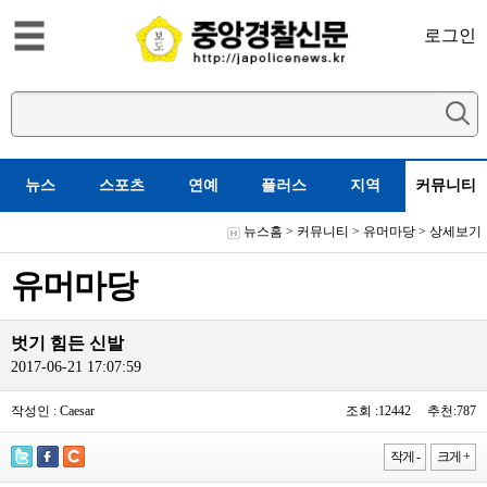
로그인
뉴스
스포츠
연예
플러스
지역
커뮤니티
뉴스홈
>
커뮤니티
>
유머마당
> 상세보기
유머마당
벗기 힘든 신발
2017-06-21 17:07:59
작성인 : Caesar
조회 :12442 추천:787
작게 -
크게 +