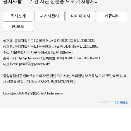
공지사항
기간 지난 신분증 으로 기자행세..
회사소개
내기사관리
마이페이지
커뮤니티
PC모드
상호명 : 중앙경찰신문 l 등록번호 : 서울 다 09925 l 등록일 : 2001.03.26.
상호명 : 중앙경찰신문.kr l 등록번호 : 서울 아 04647 l 등록일 : 2017.08.07.
주소: 서울특별시 강서구 우장산로 8길 6(내발산동)
홈페이지 : http://japolicenews.kr l 전화번호 : 0502)390-0112 l Fax : 032) 882-0113
대표 E-mail : press077@japolicenews.kr
중앙경찰신문 인터넷뉴스의 모든 컨텐츠(기사)는 저작권법 보호를 받으며, 무단복제 및 복
사 배포를 금합니다. 청소년보호정책(책임자:구태익)
Copyright(c) 2026 중앙경찰신문 All rights reserve