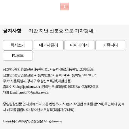
1
공지사항
기간 지난 신분증 으로 기자행세..
회사소개
내기사관리
마이페이지
커뮤니티
PC모드
상호명 : 중앙경찰신문 l 등록번호 : 서울 다 09925 l 등록일 : 2001.03.26.
상호명 : 중앙경찰신문.kr l 등록번호 : 서울 아 04647 l 등록일 : 2017.08.07.
주소: 서울특별시 강서구 우장산로 8길 6(내발산동)
홈페이지 : http://japolicenews.kr l 전화번호 : 0502)390-0112 l Fax : 032) 882-0113
대표 E-mail : press077@japolicenews.kr
중앙경찰신문 인터넷뉴스의 모든 컨텐츠(기사)는 저작권법 보호를 받으며, 무단복제 및 복
사 배포를 금합니다. 청소년보호정책(책임자:구태익)
Copyright(c) 2026 중앙경찰신문 All rights reserve