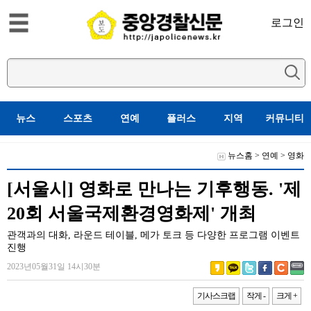
로그인
뉴스
스포츠
연예
플러스
지역
커뮤니티
뉴스홈
>
연예
>
영화
[서울시] 영화로 만나는 기후행동. '제
20회 서울국제환경영화제' 개최
관객과의 대화, 라운드 테이블, 메가 토크 등 다양한 프로그램 이벤트
진행
2023년05월31일 14시30분
기사스크랩
작게 -
크게 +